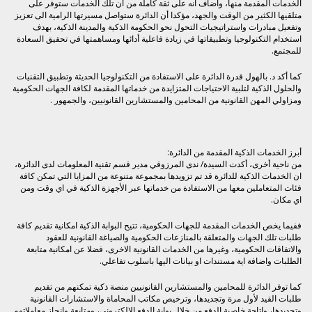
الخدمات المقدمة منها، وأضاف انه على ثقة كاملة من أن تلك الخدمات ستوفر على
متلقيها الكثير من الوقت والجهد، مؤكدا أن الدائرة ستواصل مسيرتها الرامية الى تعزيز
وتفعيل مبادرات واستراتيجيات التحول نحو الحكومة الذكية والمدينة الذكية، بهدف
استخدام التكنولوجيا وتطبيقاتها في زيادة فاعلية أدائها ومساهمتها في تحقيق السعادة
للمجتمع.
كما أكد د. بالهول قدرة الدائرة على الاستفادة من التكنولوجيا الحديثة وتطبيق التقنيات
والحلول الذكية لتلبية الاحتياجات المتزايدة من خدماتها المقدمة لكافة الجهات الحكومية
ومزاولي المهن القانونية من المحامين والمستشارين القانونيين، والجمهور .
أبرز الخدمات الذكية المقدمة من الدائرة:
من ناحية أخرى، أكدت السيدة/ ندى المرزوقي مدير قسم تقنية المعلومات لدى الدائرة،
ان الخدمات الذكية للدائرة قد تم تزويدها بمجموعة متنوعة من المزايا التي تمكن كافة
فئات المتعاملين معها من الاستفادة من خدماتها عبر الأجهزة الذكية في اي وقت ومن
اي مكان.
ففيما يخص الخدمات المقدمة للجهات الحكومية، تتيح البوابة الذكية امكانية تقديم كافة
طلبات تلك الجهات والمتعلقة بالمنازعات الحكومية والصياغة القانونية للعقود
والاتفاقات الحكومية، وغيرها من الخدمات القانونية الاخرى، فضلا عن امكانية متابعة
الطلبات واضافة اية مستندات او بيانات اليها باسلوب تفاعلي.
كما توفر الدائرة للمحامين والمستشارين القانونيين منصة ذكية تمكنهم من تقديم
طلبات القيد لأول مرة وتجديدها، وترخيص مكاتب المحاماة والاستشارات القانونية
وتجديدها، واتاحة خاصية الدفع من خلال بوابة الدفع الالكتروني، ومتابعة وانجاز معاملاتهم