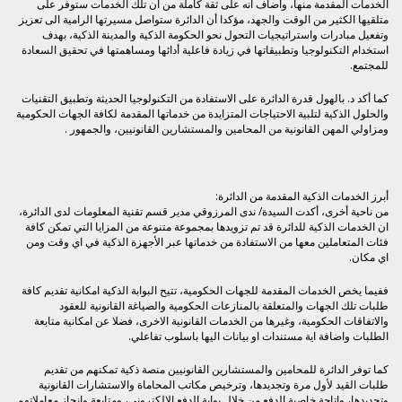
الخدمات المقدمة منها، وأضاف انه على ثقة كاملة من أن تلك الخدمات ستوفر على
متلقيها الكثير من الوقت والجهد، مؤكدا أن الدائرة ستواصل مسيرتها الرامية الى تعزيز
وتفعيل مبادرات واستراتيجيات التحول نحو الحكومة الذكية والمدينة الذكية، بهدف
استخدام التكنولوجيا وتطبيقاتها في زيادة فاعلية أدائها ومساهمتها في تحقيق السعادة
للمجتمع.
كما أكد د. بالهول قدرة الدائرة على الاستفادة من التكنولوجيا الحديثة وتطبيق التقنيات
والحلول الذكية لتلبية الاحتياجات المتزايدة من خدماتها المقدمة لكافة الجهات الحكومية
ومزاولي المهن القانونية من المحامين والمستشارين القانونيين، والجمهور .
أبرز الخدمات الذكية المقدمة من الدائرة:
من ناحية أخرى، أكدت السيدة/ ندى المرزوقي مدير قسم تقنية المعلومات لدى الدائرة،
ان الخدمات الذكية للدائرة قد تم تزويدها بمجموعة متنوعة من المزايا التي تمكن كافة
فئات المتعاملين معها من الاستفادة من خدماتها عبر الأجهزة الذكية في اي وقت ومن
اي مكان.
ففيما يخص الخدمات المقدمة للجهات الحكومية، تتيح البوابة الذكية امكانية تقديم كافة
طلبات تلك الجهات والمتعلقة بالمنازعات الحكومية والصياغة القانونية للعقود
والاتفاقات الحكومية، وغيرها من الخدمات القانونية الاخرى، فضلا عن امكانية متابعة
الطلبات واضافة اية مستندات او بيانات اليها باسلوب تفاعلي.
كما توفر الدائرة للمحامين والمستشارين القانونيين منصة ذكية تمكنهم من تقديم
طلبات القيد لأول مرة وتجديدها، وترخيص مكاتب المحاماة والاستشارات القانونية
وتجديدها، واتاحة خاصية الدفع من خلال بوابة الدفع الالكتروني، ومتابعة وانجاز معاملاتهم