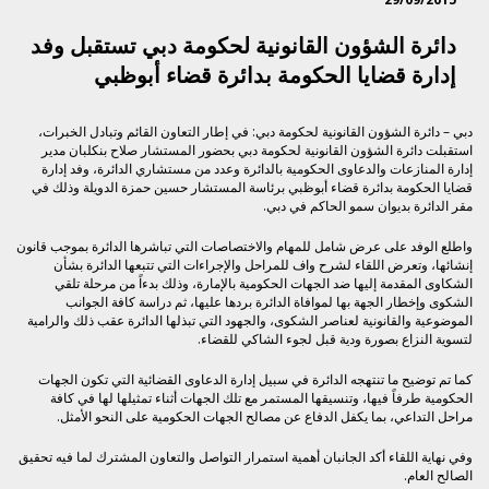
دائرة الشؤون القانونية لحكومة دبي تستقبل وفد
إدارة قضايا الحكومة بدائرة قضاء أبوظبي
دبي – دائرة الشؤون القانونية لحكومة دبي: في إطار التعاون القائم وتبادل الخبرات،
استقبلت دائرة الشؤون القانونية لحكومة دبي بحضور المستشار صلاح بنكلبان مدير
إدارة المنازعات والدعاوى الحكومية بالدائرة وعدد من مستشاري الدائرة، وفد إدارة
قضايا الحكومة بدائرة قضاء أبوظبي برئاسة المستشار حسين حمزة الدويلة وذلك في
مقر الدائرة بديوان سمو الحاكم في دبي.
واطلع الوفد على عرض شامل للمهام والاختصاصات التي تباشرها الدائرة بموجب قانون
إنشائها، وتعرض اللقاء لشرح واف للمراحل والإجراءات التي تتبعها الدائرة بشأن
الشكاوى المقدمة إليها ضد الجهات الحكومية بالإمارة، وذلك بدءاً من مرحلة تلقي
الشكوى وإخطار الجهة بها لموافاة الدائرة بردها عليها، ثم دراسة كافة الجوانب
الموضوعية والقانونية لعناصر الشكوى، والجهود التي تبذلها الدائرة عقب ذلك والرامية
لتسوية النزاع بصورة ودية قبل لجوء الشاكي للقضاء.
كما تم توضيح ما تنتهجه الدائرة في سبيل إدارة الدعاوى القضائية التي تكون الجهات
الحكومية طرفاً فيها، وتنسيقها المستمر مع تلك الجهات أثناء تمثيلها لها في كافة
مراحل التداعي، بما يكفل الدفاع عن مصالح الجهات الحكومية على النحو الأمثل.
وفي نهاية اللقاء أكد الجانبان أهمية استمرار التواصل والتعاون المشترك لما فيه تحقيق
الصالح العام.