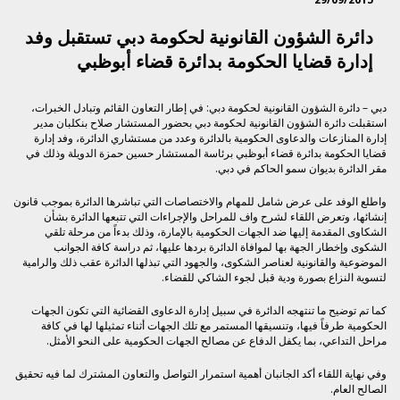
دائرة الشؤون القانونية لحكومة دبي تستقبل وفد
إدارة قضايا الحكومة بدائرة قضاء أبوظبي
دبي – دائرة الشؤون القانونية لحكومة دبي: في إطار التعاون القائم وتبادل الخبرات،
استقبلت دائرة الشؤون القانونية لحكومة دبي بحضور المستشار صلاح بنكلبان مدير
إدارة المنازعات والدعاوى الحكومية بالدائرة وعدد من مستشاري الدائرة، وفد إدارة
قضايا الحكومة بدائرة قضاء أبوظبي برئاسة المستشار حسين حمزة الدويلة وذلك في
مقر الدائرة بديوان سمو الحاكم في دبي.
واطلع الوفد على عرض شامل للمهام والاختصاصات التي تباشرها الدائرة بموجب قانون
إنشائها، وتعرض اللقاء لشرح واف للمراحل والإجراءات التي تتبعها الدائرة بشأن
الشكاوى المقدمة إليها ضد الجهات الحكومية بالإمارة، وذلك بدءاً من مرحلة تلقي
الشكوى وإخطار الجهة بها لموافاة الدائرة بردها عليها، ثم دراسة كافة الجوانب
الموضوعية والقانونية لعناصر الشكوى، والجهود التي تبذلها الدائرة عقب ذلك والرامية
لتسوية النزاع بصورة ودية قبل لجوء الشاكي للقضاء.
كما تم توضيح ما تنتهجه الدائرة في سبيل إدارة الدعاوى القضائية التي تكون الجهات
الحكومية طرفاً فيها، وتنسيقها المستمر مع تلك الجهات أثناء تمثيلها لها في كافة
مراحل التداعي، بما يكفل الدفاع عن مصالح الجهات الحكومية على النحو الأمثل.
وفي نهاية اللقاء أكد الجانبان أهمية استمرار التواصل والتعاون المشترك لما فيه تحقيق
الصالح العام.