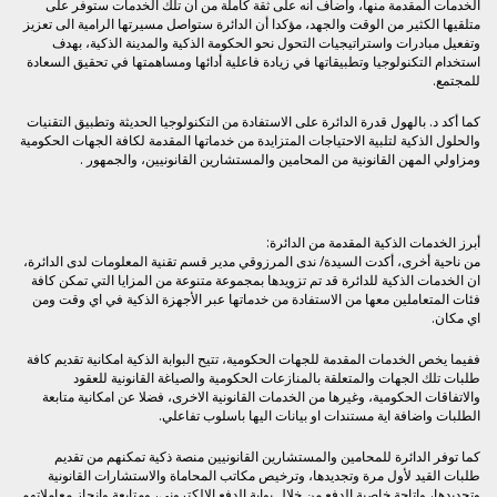
الخدمات المقدمة منها، وأضاف انه على ثقة كاملة من أن تلك الخدمات ستوفر على
متلقيها الكثير من الوقت والجهد، مؤكدا أن الدائرة ستواصل مسيرتها الرامية الى تعزيز
وتفعيل مبادرات واستراتيجيات التحول نحو الحكومة الذكية والمدينة الذكية، بهدف
استخدام التكنولوجيا وتطبيقاتها في زيادة فاعلية أدائها ومساهمتها في تحقيق السعادة
للمجتمع.
كما أكد د. بالهول قدرة الدائرة على الاستفادة من التكنولوجيا الحديثة وتطبيق التقنيات
والحلول الذكية لتلبية الاحتياجات المتزايدة من خدماتها المقدمة لكافة الجهات الحكومية
ومزاولي المهن القانونية من المحامين والمستشارين القانونيين، والجمهور .
أبرز الخدمات الذكية المقدمة من الدائرة:
من ناحية أخرى، أكدت السيدة/ ندى المرزوقي مدير قسم تقنية المعلومات لدى الدائرة،
ان الخدمات الذكية للدائرة قد تم تزويدها بمجموعة متنوعة من المزايا التي تمكن كافة
فئات المتعاملين معها من الاستفادة من خدماتها عبر الأجهزة الذكية في اي وقت ومن
اي مكان.
ففيما يخص الخدمات المقدمة للجهات الحكومية، تتيح البوابة الذكية امكانية تقديم كافة
طلبات تلك الجهات والمتعلقة بالمنازعات الحكومية والصياغة القانونية للعقود
والاتفاقات الحكومية، وغيرها من الخدمات القانونية الاخرى، فضلا عن امكانية متابعة
الطلبات واضافة اية مستندات او بيانات اليها باسلوب تفاعلي.
كما توفر الدائرة للمحامين والمستشارين القانونيين منصة ذكية تمكنهم من تقديم
طلبات القيد لأول مرة وتجديدها، وترخيص مكاتب المحاماة والاستشارات القانونية
وتجديدها، واتاحة خاصية الدفع من خلال بوابة الدفع الالكتروني، ومتابعة وانجاز معاملاتهم