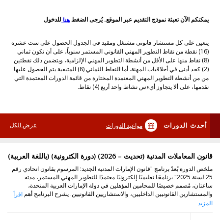
يمكنكم الآن تعبئة نموذج التقديم عبر الموقع. يُرجى الضغط
للدخول
هنا
يتعين على كل مستشار قانوني مشتغل ومقيد في الجدول الحصول على ست عشرة
(16) نقطة من نقاط التطوير المهني القانوني المستمر سنوياً، على أن تكون ثماني
(8) نقاط منها على الأقل من أنشطة التطوير المهني الإلزامية، ويتضمن ذلك نقطتين
(2) كحد أدنى في أخلاقيات المهنة. أما النقاط الثماني (8) المتبقية يتم الحصول عليها
من من أنشطة التطوير المهني المعتمدة المختارة من قائمة الدورات المعتمدة التي
نقدمها، على ألا يتجاوز أيءس نشاط واحد أربع (4) نقاط.
أحدث الدورات
عرض الكل
مواعيد الدورات
قانون المعاملات المدنية (تحديث – 2026) (دورة الكترونية) (باللغة العربية)
ملخص الدورة يُعدّ برنامج "قانون الإمارات المدنية الجديد: المرسوم بقانون اتحادي رقم
25 لسنة 2025" برنامجًا تعليميًا إلكترونيًا معتمدًا للتطوير المهني المستمر، مدته
ساعتان، مُصمم خصيصًا للمحامين المؤهلين في دولة الإمارات العربية المتحدة،
والمستشارين القانونيين الداخليين، والاستشاريين القانونيين. يشرح البرنامج أهم
اقرأ
المزيد