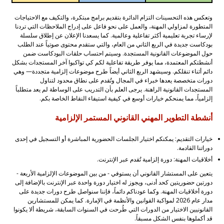
وتعكس هذه التحسينات التزام الدائرة بتقديم برامج مبتكرة، والتكيف مع الاحتياجات
المتطورة لمزاولي المهنة، والعمل على نحو فاعل على إدراج الملاحظات التي تردنا
لإرساء تجربة تعليمية أكثر تفاعلية وعالمية. كما يسعدنا الإعلان عن إطلاق سلسلة
بودكاست جديدة في الربع الثاني من العام، والتي ستقدم محتوى صوتياً عند الطلب
حول الموضوعات القانونية المستجدة. وسيتم احتساب حلقات البودكاست ضمن
أنشطتكم المعتمدة، مما يوفر طريقة تفاعلية لكم كي تواكبوا آخر المستجدات بشكل
دائم أثناء تنقلكم. وسيشهد الربع الثاني أيضاً طرح موضوعات إلزامية متجددة— وهي
دورات متخصصة يعدها خبراء في المجال وتُقدم على نطاق محدود لتناول
المستجدات القانونية الراهنة. يرجى العلم بأن التدريب على الوساطة لم يعد متطلباً
إلزامياً، مما يمنحكم خيارات أوسع في كيفية استيفاء النقاط الخاصة بكم.
أنشطة التطوير المهني القانوني المستمر الإلزامية
خيارات التقديم: يمكنكم اختيار الجلسات الحضورية المباشرة أو التسجيل في إحدى
دوراتنا القادمة.
أخلاقيات المهنة: دورة إلزامية تُقدم عبر الإنترنت.
يتعين على المستشار القانوني أن يستوفي - من بين الموضوعات الإلزامية الأربعة -
دورتين حضوريتين كحد أدنى، ويجوز له اختيار دورة واحدة عبر الإنترنت بالإضافة إلى
دورة أخلاقيات المهنة. وكما عودناكم دائماً، فإننا سنواصل طرح دورات جديدة على
مدار عام 2026 لمواكبة القوانين والأنظمة في الإمارة. كما يمكن للمستشارين
القانونيين الاختيار من الدورات التي طُرحت في السنوات السابقة، شريطة ألا يكونوا
قد أكملوها بنفس الشكل مسبقاً.