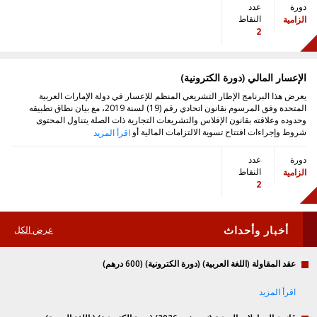
دورة
عدد
النقاط
الزامية
2
الإعسار المالي (دورة الكترونية)
يعرض هذا البرنامج الإطار التشريعي المنظم للإعسار في دولة الإمارات العربية
المتحدة وفق المرسوم بقانون اتحادي رقم (19) لسنة 2019، مع بيان نطاق تطبيقه
وحدوده وعلاقته بقانون الإفلاس والتشريعات التجارية ذات الصلة يتناول المحتوى
شروط وإجراءات افتتاح تسوية الالتزامات المالية أو
اقرأ المزيد
دورة
عدد
النقاط
الزامية
2
أخبار وأحداث
عرض الكل
عقد المقاولة (اللغة العربية) (دورة الكترونية) (600 درهم)
اقرأ المزيد