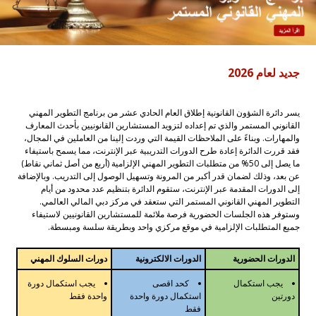
جديد لعام 2026
يسر دائرة الشؤون القانونية إطلاق العام الحادي عشر من برنامج التطوير المهني
القانوني المستمر والذي تم إعداده لتزويد المستشارين القانونيين بأحدث المعارف
والمهارات. وبناءً على الملاحظات القيمة التي وردت إلينا من العاملين في المجال،
فقد قررت الدائرة إعادة طرح الدورات التدريبية عبر الإنترنت، مما يسمح باستيفاء
ما يصل إلى 50% من متطلبات التطوير المهني الإلزامية (أربع من أصل ثماني نقاط)
عن بعد، وذلك لضمان قدر أكبر من المرونة وتسهيل الوصول إلى التدريب. وبالإضافة
إلى الدورات المقدمة عبر الإنترنت، ستقوم الدائرة بتنظيم عدد محدود من أيام
التطوير المهني القانوني المستمر التي ستعقد في مركز دبي المالي العالمي.
وستوفر هذه الجلسات الحضورية فرصة ملائمة للمستشارين القانونيين لاستيفاء
جميع المتطلبات الإلزامية في موقع مركزي واحد وبطريقة سلسة ومبسطة.
الدورات الحضورية
الدورات الالكترونية
دورات السلوك المهني
يجب استكمال
كحد اقصى
يجب استكمال دورة
دورتين
استكمال دورة واحدة
واحدة فقط
فقط