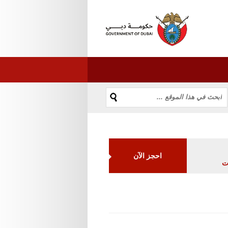
احجز الآن
ت