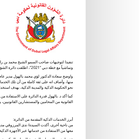
تنفيذا لتوجيهات صاحب السمو الشيخ محمد بن راشد
وتماشياً مع خطة دبي “2021”، اطلقت دائرة الشؤون القانونية لحكومة دبي منظومة خدماتها الذكية عبر الاجهزة الذكية.
واوضح سعادة الدكتور لؤي محمد بالهول مدير عام د
منها، وأضاف انه على ثقة كاملة من أن تلك الخدم
نحو الحكومة الذكية والمدينة الذكية، بهدف استخدا
كما أكد د. بالهول قدرة الدائرة على الاستفادة من
القانونية من المحامين والمستشارين القانونيين، و
أبرز الخدمات الذكية المقدمة من الدائرة:
من ناحية أخرى، أكدت السيدة/ ندى المرزوقي مدير 
معها من الاستفادة من خدماتها عبر الأجهزة الذك