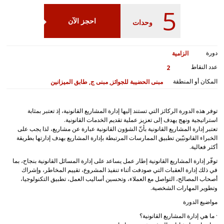
5
احجز الآن
وحدات
دورة
الزامية
عدد النقاط
2
المكان أو المنطقة
مبنى الحضيبة للجوائز, مبنى ج, طابق الميزانين
توفر هذه الدورة الركائز التي تستند إليها إدارة المشاريع القانونية، إذ تعتبر بمثابة
استراتيجية ونهج يهدف إلى تعزيز عملية تقديم الخدمات القانونية.
تعتبر إدارة المشاريع القانونية بأنّ الشؤون القانونية عبارة عن مشاريع، لذا يجب على
الخبراء القانونيّين تطبيق الممارسات المرتبطة بإدارة المشاريع بهدف إدارتها بطريقة
أكثر فعالية.
توفّر إدارة المشاريع القانونية إطار عمل يساعد على إدارة المسائل القانونية بنجاح، بما
في ذلك إدارة العقبات التي صودفت أثناء تنفيذ المشروع، تقييم المخاطر، وإشراك
أصحاب المصالح، التواصل مع العملاء، وتحسين أساليب العمل، تطبيق التكنولوجيا،
وتطوير المهارات الشخصية.
مواضيع الدورة
· ما هي إدارة المشاريع القانونية؟