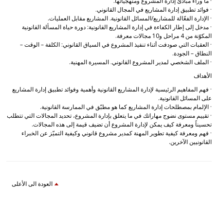
· ما وراء مبادئ إدارة المشروع ومنهجياتها.
· فوائد تطبيق إدارة المشاريع في المجال القانوني.
· الإدارة الفعّالة للمشاريع/المسائل القانونية. المشاريع مقابل العمليات.
· مدخل إلى إطار الكفاءة في إدارة المشاريع القانونية: دورة حياة المسألة القانونية
المكوّنة من 4 مراحل و10 مجالات معرفة.
· العقبات التي صودفت أثناء تنفيذ المشروع في السياق القانوني: الكلفة – الوقت –
النطاق – الجودة.
· الملف الشخصي لمدير المشروع القانوني. المسيرة المهنية.
الأهداف
· فهم المفاهيم الرئيسية لإدارة المشاريع القانونية وأهمية وفوائد تطبيق إدارة المشاريع
على المسائل القانونية.
· الإلمام بمصطلحات إدارة المشاريع كما هو مطبّق في الممارسة القانونية.
· تقييم مستوى نضوج مهاراتك في ما يتعلق بإدارة المشروع، تحديد المجالات التي تتطلب
تحسيناً ومعرفة كيف يمكن لإدارة المشروع أن تضيف قيمة إلى هذه المجالات.
· فهم ومعرفة كيفية تطوير المهنة كمدير مشروع قانوني وكيفية التميّز عن الخبراء
القانونيين الآخرين.
العودة الى الأعلى