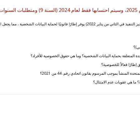
***
صدر قانون اتحادي في 20 سبتمبر 2021 (ودخل حيز التنفيذ في الثاني من يناير 2022) يوفر إطارًا قانونيًا لح