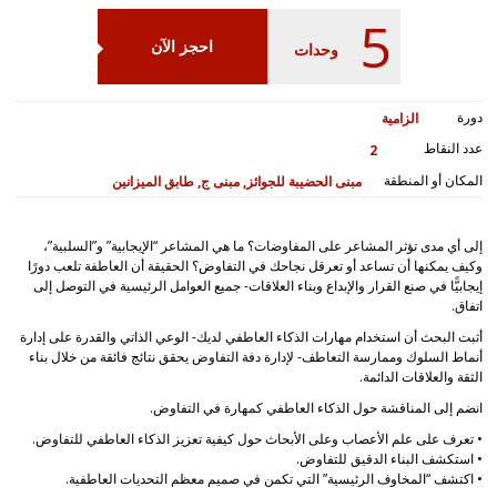
5
احجز الآن
وحدات
دورة
الزامية
عدد النقاط
2
المكان أو المنطقة
مبنى الحضيبة للجوائز, مبنى ج, طابق الميزانين
إلى أي مدى تؤثر المشاعر على المفاوضات؟ ما هي المشاعر “الإيجابية” و”السلبية”،
وكيف يمكنها أن تساعد أو تعرقل نجاحك في التفاوض؟ الحقيقة أن العاطفة تلعب دورًا
إيجابيًّا في صنع القرار والإبداع وبناء العلاقات- جميع العوامل الرئيسية في التوصل إلى
اتفاق.
أثبت البحث أن استخدام مهارات الذكاء العاطفي لديك- الوعي الذاتي والقدرة على إدارة
أنماط السلوك وممارسة التعاطف- لإدارة دفة التفاوض يحقق نتائج فائقة من خلال بناء
الثقة والعلاقات الدائمة.
انضم إلى المناقشة حول الذكاء العاطفي كمهارة في التفاوض.
• تعرف على علم الأعصاب وعلى الأبحاث حول كيفية تعزيز الذكاء العاطفي للتفاوض.
• استكشف البناء الدقيق للتفاوض.
• اكتشف “المخاوف الرئيسية” التي تكمن في صميم معظم التحديات العاطفية.