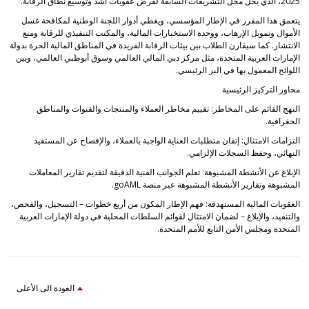
2025، الذي يحلّ محلّ التشريعات السابقة لفرض عقوبات أشدّ وتوسيع نطاق الرقابة.
يتعمق هذا المقرر في الإطار المؤسسي، ويغطي أدوار اللجنة الوطنية لمكافحة غسل
الأموال وتمويل الإرهاب، ووحدة الاستخبارات المالية، والمكتب التنفيذي للرقابة ومنع
الانتشار. كما سيقارن الطلاب بين بيئات الرقابة الفريدة في المناطق المالية الحرة بدولة
الإمارات العربية المتحدة، مثل مركز دبي المالي العالمي وسوق أبوظبي العالمي، وبين
اللوائح المعمول بها في البر الرئيسي.
محاور التركيز الرئيسية
النهج القائم على المخاطر: تقييم مخاطر العملاء والمنتجات والقنوات والمناطق
الجغرافية.
التزامات الامتثال: إتقان متطلبات العناية الواجبة بالعملاء، والإفصاح عن المستفيد
النهائي، وحفظ السجلات الإلزامي.
الإبلاغ عن الأنشطة المشبوهة: تعلم الجوانب الفنية الدقيقة لتقديم تقارير المعاملات
المشبوهة وتقارير الأنشطة المشبوهة عبر منصة goAML.
العقوبات المالية المستهدفة: فهم الإطار المكون من أربع خطوات – التسجيل، والفحص،
والتنفيذ، والإبلاغ – لضمان الامتثال لقوائم السلطات المحلية في دولة الإمارات العربية
المتحدة ومجلس الأمن التابع للأمم المتحدة.
العودة الى الأعلى