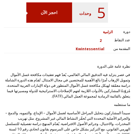
5
احجز الآن
وحدات
دورة
الزامية
عدد النقاط
2
المقدمة من
Kwintessential
نظرة عامة على الدورة
في عصر يتزايد فيه التدقيق المالي العالمي، يُعدّ فهم تعقيدات مكافحة غسل الأموال
وتمويل الإرهاب أمرًا بالغ الأهمية للمختصين في مجال الامتثال. تُقدّم هذه الدورة الشاملة
دراسة معمّقة لهيكل مكافحة غسل الأموال المتطور في دولة الإمارات العربية المتحدة،
مُزوّدةً المشاركين بالأدوات اللازمة لفهم الإصلاحات الاستراتيجية للدولة ومسيرتها فيما
يتعلق بالقائمة الرمادية لمجموعة العمل المالي (FATF).
ما ستتعلمه
سيبدأ المشاركون بتحليل المراحل الأساسية لغسل الأموال – الإيداع، والتمويه، والدمج –
والجرائم الأصلية المحددة التي تُحفّز النشاط المالي غير المشروع، مثل تهريب
المخدرات، والاحتيال، وجرائم الأصول الافتراضية. يُقدّم المنهج دراسة تفصيلية للتسلسل
الهرمي القانوني، مع التركيز بشكل خاص على المرسوم بقانون اتحادي رقم 10 لسنة