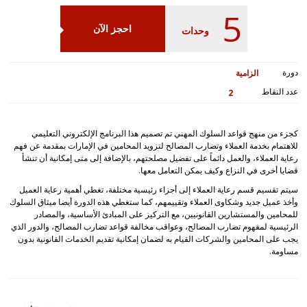
5
احجز الآن
وحدات
دورة
الزامية
عدد النقاط
2
كجزء من منهج قواعد السلوك المهني تم تصميم هذا البرنامج الإلكتروني التعليمي
للاهتمام بخدمة العملاء وتضارب المصالح لتزويد المحامين في الإمارات بمقدمة عن فهم
رعاية العملاء، والعمل دائماً على تفضيل مصلحتهم، بالإضافة إلى متى إمكانية أن تنشأ
قضايا أخرى في النزاع وكيف يمكن التعامل معها.
سيتم تقسيم قسم رعاية العملاء إلى أجزاء رئيسية مختلفة، تغطي أهمية رعاية العميل
وأخذ عميل جديد وشكاوى العملاء وتقييمهم، كما ستغطي هذه الدورة أيضا ميثاق السلوك
للمحامين والمستشارين القانونيين، مع التركيز على المبادئ الأساسية، والمصادر
الرئيسية لمفهوم تضارب المصالح، وعواقب مخالفة قواعد تضارب المصالح، والدور الذي
يجب على المحامين والشركات القيام به لضمان إمكانية تقديم الخدمات القانونية بدون
مساومة.